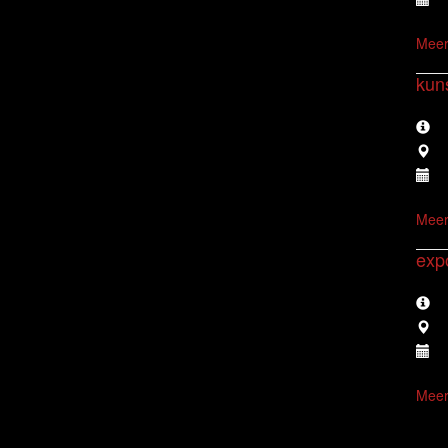
Meer
kuns
Meer
exp
Meer