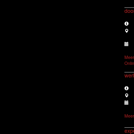
doo
Meer
Onli
wer
Meer
exp