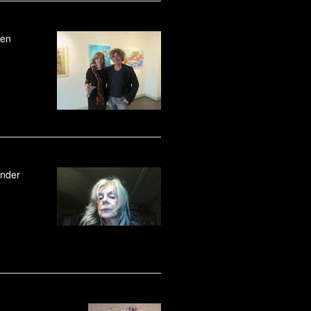
 en
ander