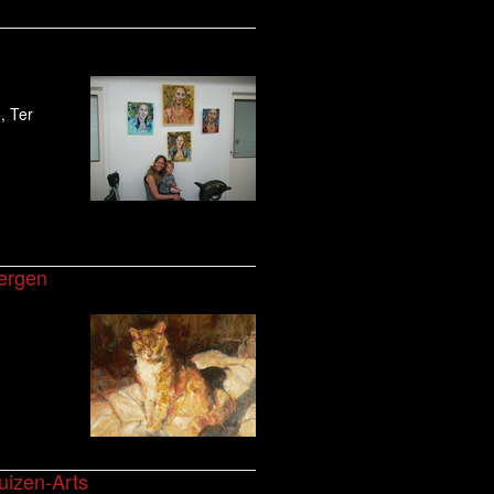
, Ter
ergen
uizen-Arts