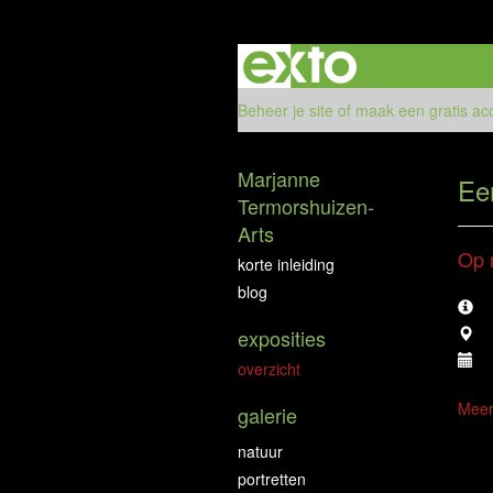
Beheer je site
of
maak een gratis ac
Marjanne
Ee
Termorshuizen-
Arts
Op 
korte inleiding
blog
exposities
overzicht
Meer
galerie
natuur
portretten