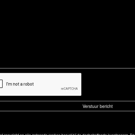
Het copyright op alle getoonde werken berust bij de desbetreffende kunstenaars. 