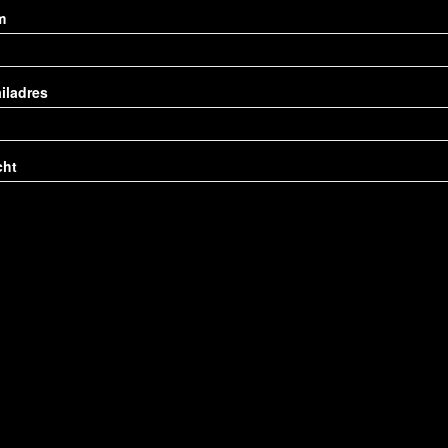
m
iladres
cht