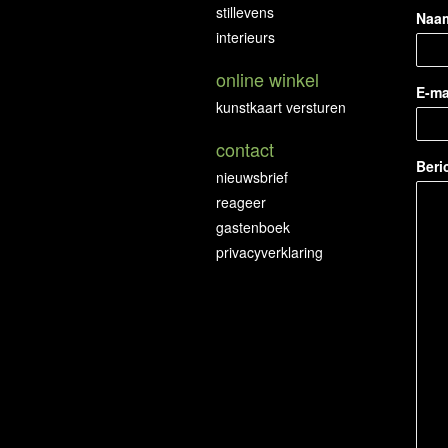
stillevens
Naa
interieurs
online winkel
E-ma
kunstkaart versturen
contact
Beri
nieuwsbrief
reageer
gastenboek
privacyverklaring