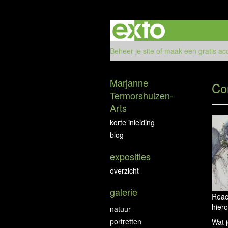
Beheer je site
of
maak een gratis ac
Marjanne
Co
Termorshuizen-
Arts
korte inleiding
blog
exposities
overzicht
galerie
Reac
hiero
natuur
portretten
Wat j